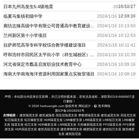
16:50:27
日本九州岛发生5.4级地震
2024/12/17
12:09:36
临夏马集镇初级中学
2024/1/16 10:14:27
廊坊志臻高级中学有限公司普通高中教育建设项目
2024/1/16 10:13:50
兰州新区第十小学项目
2024/1/16 10:12:53
拉萨师范高等专科学校综合教学楼建设项目
2024/1/16 10:11:41
呼和浩特市回民区太平街小学（祥生城校区）建设项目
2024/1/16 10:10:39
河北省保定市蠡县启发职业技术教育中心
2024/1/16 10:09:16
海南大学南海海洋资源利用国家重点实验室项目
2024/1/16 10:08:18
声明：本站部分内容来自互联网，并已注明转载来源，若有涉及侵权，请联系0318-6666807进
行删除！
© 2026 hsshuanglin.com 版权所有 网站设计：
青禾网络
冀ICP备16028262号
友情链接：
建筑隔震支座
建筑减隔震
高阻尼隔震支座
摩擦摆隔震支座
建筑减震支座
高阻尼支座
铅芯隔震支座
铅芯橡胶支座
HDR隔震支座
LNR橡胶支座
LRB隔震支座
LRB铅芯支座
LRB橡胶
支座
隔震支座
铅芯支座
HDR橡胶支座
LNR隔震支座
天然橡胶隔震支座
FPS隔震支座
FPS摩擦
摆支座
HDR高阻尼支座
建筑高阻尼支座
建筑摩擦摆支座
橡胶隔震支座
建筑铅芯支座
建筑橡胶
支座
建筑阻尼器