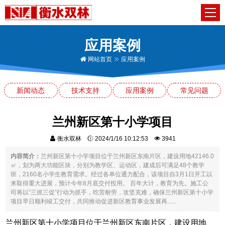
应用案例
网站首页
应用案例
新闻动态
技术支持
应用案例
常见问题
兰州新区第十小学项目
衡水双林
2024/1/16 10:12:53
3941
内容简介：
兰州新区第十小学项目位于兰州新区东南片区，建设用地42146.0
㎡，划为两大功能区块，分别为教学区、运动区，建成后可满足48个教学
班，2160名小学生教育需求。经过各单位通力配合，该项目自3月1日开工以
来取得重大进展，预计今年8月底交付投用。 百年大计，教育为先。施工公
司将以“三抓三促”行动为抓手，吃苦耐劳，攻坚克难，确保兰州新区第十小学
项目早日顺利竣工交付，共同推动促进新区教育事业发展再......
兰州新区第十小学项目位于兰州新区东南片区，建设用地