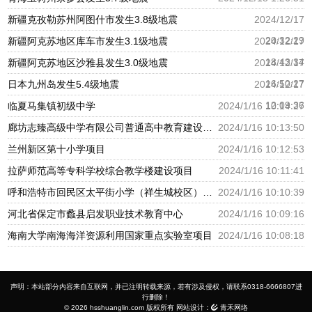
新疆克孜勒苏州阿图什市发生3.8级地震
2024/12/17
20:32:29
新疆阿克苏地区库车市发生3.1级地震
2024/12/17
18:43:34
新疆阿克苏地区沙雅县发生3.0级地震
2024/12/17
16:50:27
日本九州岛发生5.4级地震
2024/12/17
12:09:36
临夏马集镇初级中学
2024/1/16 10:14:27
廊坊志臻高级中学有限公司普通高中教育建设项目
2024/1/16 10:13:50
兰州新区第十小学项目
2024/1/16 10:12:53
拉萨师范高等专科学校综合教学楼建设项目
2024/1/16 10:11:41
呼和浩特市回民区太平街小学（祥生城校区）建设项目
2024/1/16 10:10:39
河北省保定市蠡县启发职业技术教育中心
2024/1/16 10:09:16
海南大学南海海洋资源利用国家重点实验室项目
2024/1/16 10:08:18
声明：本站部分内容来自互联网，并已注明转载来源，若有涉及侵权，请联系0318-6666807进
行删除！
© 2026 hsshuanglin.com 版权所有 网站设计：
青禾网络